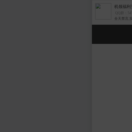
机领福利
QQ群：545
全天禁言,