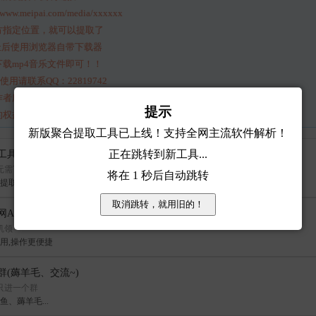
w.meipai.com/media/xxxxxx
方指定位置，就可以提取了
址后使用浏览器自带下载器
载mp4音乐文件即可！！
用请联系QQ：22819742
作者所有，本站不存储任何音频及图片。
提示
，请联系本站删除。邮箱EMAIL：service@jlwz.cn
新版聚合提取工具已上线！支持全网主流软件解析！
正在跳转到新工具...
工具大全
无需下载
将在
1
秒后自动跳转
取工具,欢迎使用...
取消跳转，就用旧的！
APP
机领
用,操作更便捷
群(薅羊毛、交流~)
只进一个群
、薅羊毛...