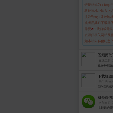
链接格式为：http://ww
将链接地址输入上
提取到mp4外链地
或者用其它下载器下
需要
API
接口或无法使
资源归相关网站及
如本站内容侵犯您的权益
视频提取
在线工具,
更多种视频提
下载机领网
乐生活,来
随时随地使
机领微信
名额有限,
本群适合摸鱼