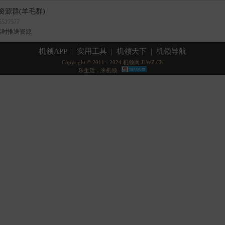
资源群(羊毛群)
527577
实时推送资源
机领APP
|
实用工具
|
机领天下
|
机领导航
Copyright © 2011 - 2024 机领网 JLWZ.CN
乐生活，来机领...