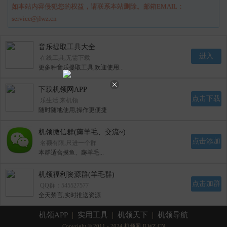
如本站内容侵犯您的权益，请联系本站删除。邮箱EMAIL：
service@jlwz.cn
音乐提取工具大全
进入
在线工具,无需下载
更多种音乐提取工具,欢迎使用...
下载机领网APP
点击下载
乐生活,来机领
随时随地使用,操作更便捷
机领微信群(薅羊毛、交流~)
点击添加
名额有限,只进一个群
本群适合摸鱼、薅羊毛...
机领福利资源群(羊毛群)
点击加群
QQ群：545527577
全天禁言,实时推送资源
机领APP
|
实用工具
|
机领天下
|
机领导航
Copyright © 2011 - 2024 机领网 JLWZ.CN