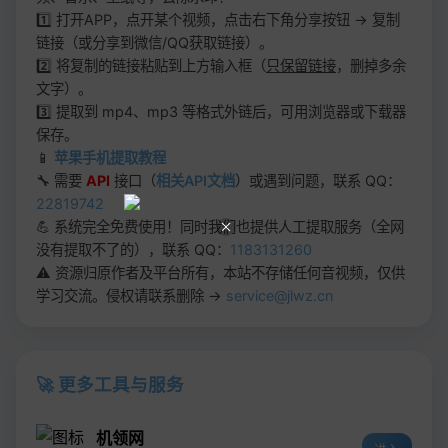
1️⃣ 打开APP，点开某个视频，点击右下角分享按钮 → 复制
链接（或分享到微信/QQ获取链接）。
2️⃣ 将复制的链接粘贴到上方输入框（
只保留链接
，删掉多余
文字）。
3️⃣ 提取到 mp4、mp3 等格式外链后，可用浏览器或下载器
保存。
📱
苹果手机提取教程
🔧 需要
API
接口（
相关API文档
）或遇到问题，联系 QQ：
22819742
💪 系统完全免费使用！同时我们也提供人工提取服务（全网
没有提取不了的），联系 QQ：
1183131260
⚠️ 资源归原作者及平台所有，本站不存储任何音视频，仅供
学习交流。侵权请联系删除 →
service@jlwz.cn
🚀 更多工具与服务
机领网